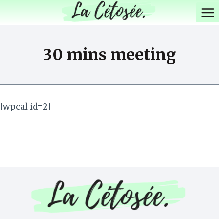
Aller
au
contenu
30 mins meeting
[wpcal id=2]