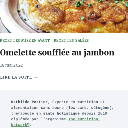
RECETTES MISE EN AVANT
|
RECETTES SALÉES
Omelette soufflée au jambon
18 mai 2022
OMELETTE
LIRE LA SUITE
SOUFFLÉE
AU
JAMBON
Mathilde Pottier
, Experte en 
Nutrition
 et 
alimentation sans sucre
 (
low carb
, 
cétogène
), 
thérapeute en 
santé holistique
 depuis 2019, 
diplômée par l'organisme 
The Nutrition 
Network™
.